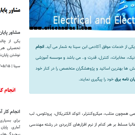
مشاور پایان
یکی از چالش
ی از خدمات موفق آکادمی ابن سینا به شمار می آید.
انجام
تحصیلی هر 
نوشتن پایان‌نامه
یک، مخابرات، کنترل، قدرت و.. می باشد و موسسه آموزشی
سینا
|
/۰۵/۱۵
یش ها بهترین اساتید و پژوهشگران متخصص را در کنار خود
یان نامه برق
خود را پیگیری نمایند.
انجام کار آم
اصی همچون متلب، میکروکنترلر، اتوکد الکتریکال، پروتئوس، لب
برای بسیاری 
لبا مسلط بر هر کدام از نرم افزارهای کاربردی در رشته مهندسی
آماری پایا
پیچیدگی‌های نرم&