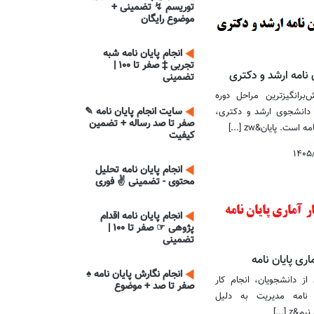
توریسم ↯ تضمینی +
موضوع رایگان
انجام پایان نامه شبه
تجربی ‡ صفر تا 100 |
 نامه ارشد و دکتری
تضمینی
‌برانگیزترین مراحل دوره
سایت انجام پایان نامه ✎
دانشجوی ارشد و دکتری،
صفر تا صد رساله + تضمین
 است. پایان&zw [...]
کیفیت
۱۴۰۵
انجام پایان نامه تحلیل
محتوی - تضمینی ✌ فوری
انجام پایان نامه اقدام
پژوهی ☞ صفر تا 100 |
تضمینی
اری پایان نامه
انجام نگارش پایان نامه ♠
از دانشجویان، انجام کار
صفر تا صد + موضوع
ن نامه مدیریت به دلیل
z [...]