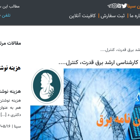
 سینا
مطالب این س
تلفن
02128422160
ره ما
|
ثبت سفارش
|
کافینت آنلاین
مقالات مرت
رشد برق قدرت، کنترل....
ه کارشناسی ارشد برق قدرت، کنترل....
هزینه نوشت
هزینه نوشتن 
هم به عنوان
دکتری د [...]
سینا
|
/۰۵/۱۶