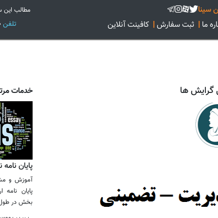
 سینا
مطالب این س
تلفن
02128422160
ره ما
|
ثبت سفارش
|
کافینت آنلاین
 گرایش ها
خدمات مرت
پایان نامه 
آموزش و مشا
پایان نامه 
بخش در طول [