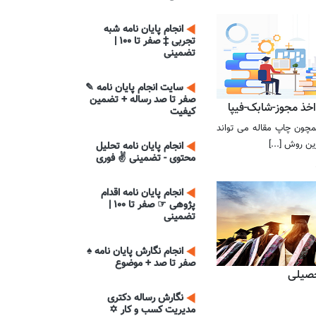
انجام پایان نامه شبه
تجربی ‡ صفر تا 100 |
تضمینی
سایت انجام پایان نامه ✎
صفر تا صد رساله + تضمین
خذ مجوز-شابک-فیپا
کیفیت
چون چاپ مقاله می تواند
ین روش [...]
انجام پایان نامه تحلیل
محتوی - تضمینی ✌ فوری
انجام پایان نامه اقدام
پژوهی ☞ صفر تا 100 |
تضمینی
انجام نگارش پایان نامه ♠
صفر تا صد + موضوع
صیلی
نگارش رساله دکتری
مدیریت کسب و کار ✡