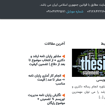
ایت مطابق با قوانین جمهوری اسلامی ایران می باشد.
شماره موبایل
09104742571
بط
آخرین مقالات
مشاور پایان نامه ارشد و
دکتری ● از انتخاب موضوع تا
بعد از دفاع | تضمین کیفیت
انجام کار آماری پایان نامه
نویسی
➺ صفر تا صد | قیمت
مناسب
وره انجام رساله دکتری و
ارشد را می توان مهمترین
نگارش پایان نامه مدیریت
...]
توریسم ↯ تضمینی +
موضوع رایگان