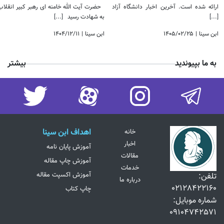
ارائه شده است. آخرین اخبار دانشگاه آزاد
حضرت آیت الله خامنه ای رهبر کبیر انقلاب
[...]
به شهادت رسید
[...]
ابن سینا
|
۱۴۰۵/۰۲/۲۵
ابن سینا
|
۱۴۰۴/۱۲/۱۱
به ما بپیوندید
بیشتر
اهداف ابن سینا
خانه
اخبار
آموزش پایان نامه
مقالات
آموزش چاپ مقاله
خدمات
آموزش اکسپت مقاله
تلفن:
درباره ما
02128422160
چاپ کتاب
شماره موبایل:
09104742571