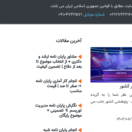
ایت مطابق با قوانین جمهوری اسلامی ایران می باشد.
شماره موبایل
09104742571
آخرین مقالات
مشاور پایان نامه ارشد و
دکتری ● از انتخاب موضوع تا
بعد از دفاع | تضمین کیفیت
انجام کار آماری پایان نامه
ر کشور
➺ صفر تا صد | قیمت
مناسب
 نظر شما را به گزیده
می - پژوهشی کشور جلب می
نگارش پایان نامه مدیریت
توریسم ↯ تضمینی +
موضوع رایگان
۱۴۰۲/۰۸/
انجام پایان نامه شبه