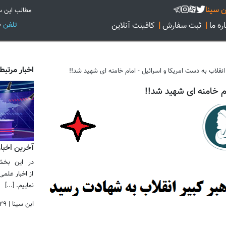
 سینا
مطالب این س
تلفن
02128422160
ره ما
|
ثبت سفارش
|
کافینت آنلاین
اخبار مرتبط
انقلاب به دست امریکا و اسرائیل - امام خامنه ای شهید شد!! ​​​​​​​
منه ای شهید شد!! ​​​​​​​
آخرین اخبا
در این بخش
از اخبار عل
نماییم. [...]
ابن سینا
|
۲۹