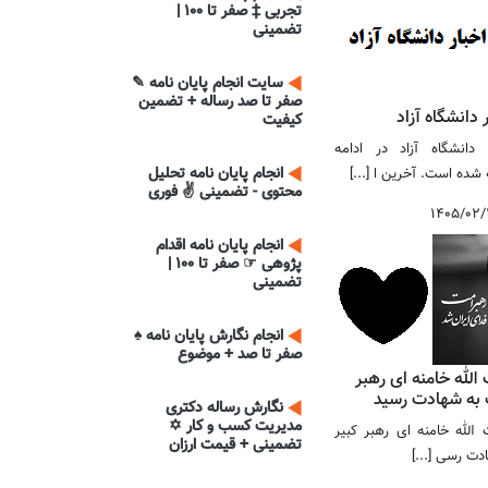
تجربی ‡ صفر تا 100 |
تضمینی
سایت انجام پایان نامه ✎
صفر تا صد رساله + تضمین
 دانشگاه آزاد
کیفیت
 دانشگاه آزاد در ادامه
انجام پایان نامه تحلیل
 شده است. آخرین ا [...]
محتوی - تضمینی ✌ فوری
۱۴۰۵/۰۲/
انجام پایان نامه اقدام
پژوهی ☞ صفر تا 100 |
تضمینی
انجام نگارش پایان نامه ♠
صفر تا صد + موضوع
لله خامنه ای رهبر
ب به شهادت رسید
نگارش رساله دکتری
مدیریت کسب و کار ✡
له خامنه ای رهبر کبیر
تضمینی + قیمت ارزان
دت رسی [...]