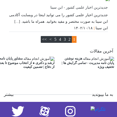
جدیدترین اخبار علمی کشور - ابن سینا
جدیدترین اخبار علمی کشور را می توانید اینجا در وبسایت آکادمی
ابن سینا به صورت مختصر و مفید بخوانید. همراه ما باشید. [...]
ابن سینا
|
۱۴۰۲/۱۰/۱۸
بروزتری
>>
>
5
4
3
2
1
آخرین مقالات
هزینه نوشتن
مشاور پایان نامه
پایان نامه مدیریت - تمامی گرایش ها |
ارشد و دکتری ● از انتخاب موضوع تا بعد
تخفیف ویژه
از دفاع | تضمین کیفیت
به ما بپیوندید
بیشتر