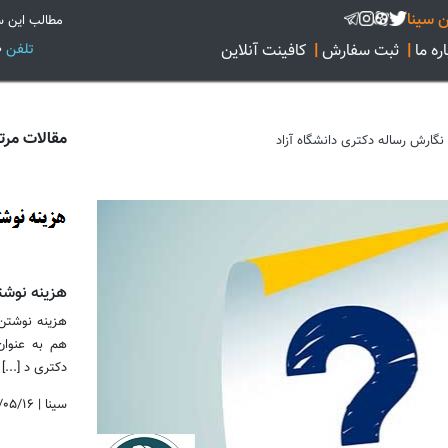
 سینا
مطالب این س
تلفن
02128422160
ره ما
|
ثبت سفارش
|
کافینت آنلاین
مقالات مرت
نگارش رساله دکتری دانشگاه آزاد
هزینه نوشت
هزینه نوشتن 
هم به عنوان
دکتری د [...]
سینا
|
/۰۵/۱۶