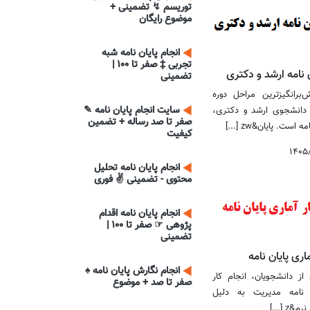
توریسم ↯ تضمینی +
موضوع رایگان
انجام پایان نامه شبه
تجربی ‡ صفر تا 100 |
 نامه ارشد و دکتری
تضمینی
‌برانگیزترین مراحل دوره
سایت انجام پایان نامه ✎
دانشجوی ارشد و دکتری،
صفر تا صد رساله + تضمین
 است. پایان&zw [...]
کیفیت
۱۴۰۵
انجام پایان نامه تحلیل
محتوی - تضمینی ✌ فوری
انجام پایان نامه اقدام
پژوهی ☞ صفر تا 100 |
تضمینی
اری پایان نامه
انجام نگارش پایان نامه ♠
از دانشجویان، انجام کار
صفر تا صد + موضوع
ن نامه مدیریت به دلیل
z [...]