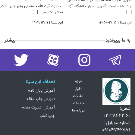
آخرین اخبار دانشگاه آزاد در ادامه خدمتتان
ارائه شده است. آخرین اخبار دانشگاه آزاد
حضرت آیت الله خامنه ای رهبر کبیر انقلاب
[...]
به شهادت رسید
[...]
ابن سینا
|
۱۴۰۵/۰۲/۲۵
ابن سینا
|
۱۴۰۴/۱۲/۱۱
به ما بپیوندید
بیشتر
اهداف ابن سینا
خانه
اخبار
آموزش پایان نامه
مقالات
آموزش چاپ مقاله
خدمات
آموزش اکسپت مقاله
تلفن:
درباره ما
02128422160
چاپ کتاب
شماره موبایل:
09104742571