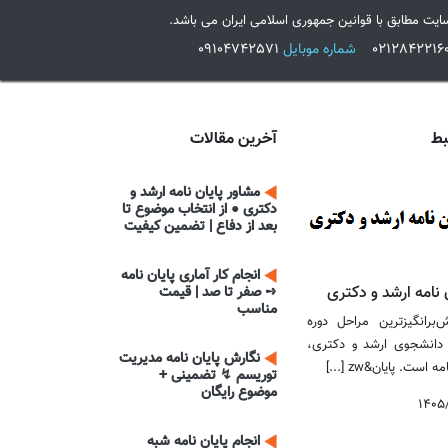
ایت مطابق با قوانین جمهوری اسلامی ایران می باشد.
شماره موبایل
09104742571
بط
آخرین مقالات
مشاور پایان نامه ارشد و
دکتری ● از انتخاب موضوع تا
بعد از دفاع | تضمین کیفیت
انجام کار آماری پایان نامه
 نامه ارشد و دکتری
➺ صفر تا صد | قیمت
مناسب
‌برانگیزترین مراحل دوره
دانشجوی ارشد و دکتری،
نگارش پایان نامه مدیریت
 است. پایان&zw [...]
توریسم ↯ تضمینی +
موضوع رایگان
۱۴۰۵
انجام پایان نامه شبه