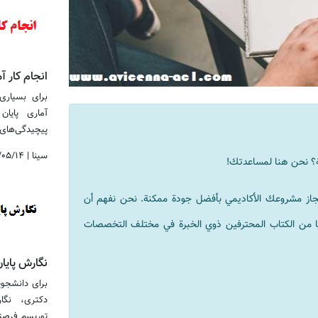
انجام کار آم
برای بسیاری 
آماری پایا
پیچیدگی‌های نرم&
سینا
|
/۰۵/۱۴
ية؟ نحن هنا لمساعدتك!
إنجاز مشروعك الأكاديمي بأفضل جودة ممكنة. نحن نفهم أن
قًا من الكتاب المحترفين ذوي الخبرة في مختلف التخصصات
نگارش پایا
برای دانشجوی
دکتری، نگا
توریسم فرصتی