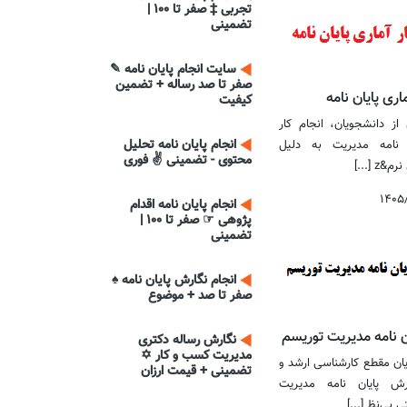
تجربی ‡ صفر تا 100 |
تضمینی
سایت انجام پایان نامه ✎
صفر تا صد رساله + تضمین
اری پایان نامه
کیفیت
از دانشجویان، انجام کار
انجام پایان نامه تحلیل
ن نامه مدیریت به دلیل
محتوی - تضمینی ✌ فوری
z [...]
۱۴۰۵
انجام پایان نامه اقدام
پژوهی ☞ صفر تا 100 |
تضمینی
انجام نگارش پایان نامه ♠
صفر تا صد + موضوع
ن نامه مدیریت توریسم
نگارش رساله دکتری
مدیریت کسب و کار ✡
ان مقطع کارشناسی ارشد و
تضمینی + قیمت ارزان
رش پایان نامه مدیریت
 بی‌نظ [...]