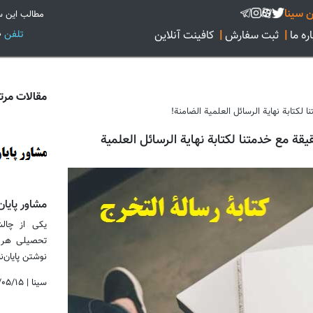
 سینا
مطالب این س
تلفن
02128422160
ره ما
|
ثبت سفارش
|
کافینت آنلاین
مقالات مرت
لكتابة نهاية الرسائل العلمية الضامنة!
ة مع خدمتنا لكتابة نهاية الرسائل العلمية
مشاور پایان
یکی از چالش
تحصیلی هر 
نوشتن پایان‌نامه
سینا
|
/۰۵/۱۵