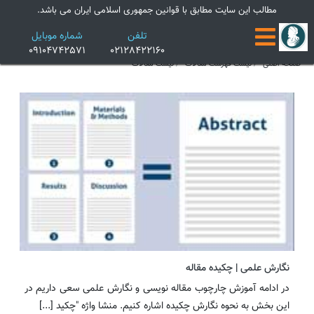
×
مطالب این سایت مطابق با قوانین جمهوری اسلامی ایران می باشد.
تلفن
شماره موبایل
09104742571
02128422160
صفحه اصلی
لیست فهرست مقالات
لیست مقالات
نگارش علمی | چکیده مقاله
در ادامه آموزش چارچوب مقاله نویسی و نگارش علمی سعی داریم در
این بخش به نحوه نگارش چکیده اشاره کنیم. منشا واژه "چکید [...]