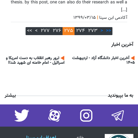
thesis. by this post, one can also do their research as well a
[...]
آکادمی ابن سینا
|
۱۳۹۹/۰۳/۱۵
آموزش ن
>>
>
277
276
275
274
273
<
<<
آخرین اخبار
آخرین اخبار دانشگاه آزاد - اردیبهشت
ترور رهبر انقلاب به دست امریکا و
1405
اسرائیل - امام خامنه ای شهید شد!! ​​​​​​​
به ما بپیوندید
بیشتر
خانه