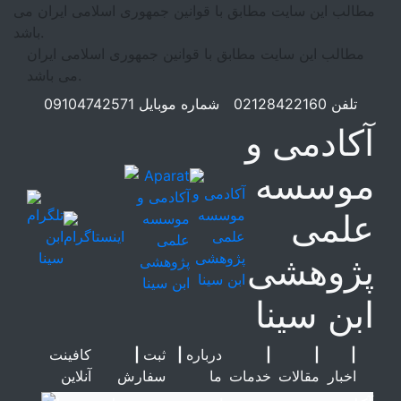
مطالب این سایت مطابق با قوانین جمهوری اسلامی ایران می
باشد.
مطالب این سایت مطابق با قوانین جمهوری اسلامی ایران
می باشد.
تلفن
02128422160
شماره موبایل
09104742571
آکادمی و
موسسه
علمی
پژوهشی
ابن سینا
|
|
|
درباره
|
ثبت
|
کافینت
اخبار
مقالات
خدمات
ما
سفارش
آنلاین